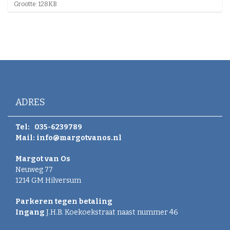
K
Grootte: 128KB
l
i
k
v
o
o
r
d
e
v
ADRES
o
l
l
Tel:
035-6239789
e
Mail:
info@margotvanos.nl
d
i
Margot van Os
g
Neuweg 77
e
w
1214 GM Hilversum
e
e
Parkeren tegen betaling
r
Ingang
J.H.B. Koekoekstraat naast nummer 46
g
a