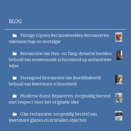
v
e
v
a
BLOG
n
d
e
Vintage Gipsen Reclamebeelden Restaureren:
a
vakmanschap en nostalgie
f
b
Restauratie van Han- en Tang-dynastie beelden:
e
behoud van eeuwenoude schoonheid op authentieke
e
wijze
l
d
i
Steengoed Restauratie van Boeddhabeeld:
n
behoud van kwetsbare schoonheid
g
.
Moderne Kunst Repareren: zorgvuldig herstel
.
met respect voor het originele idee
.
Glas restauratie: zorgvuldig herstel van
kwetsbare glazen en kristallen objecten