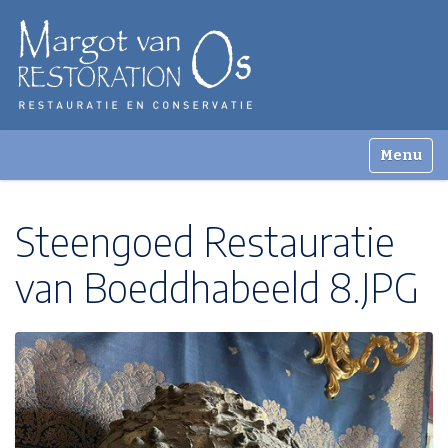
Zoek
Toggle n
Geavanceerd zoeken...
Steengoed Restauratie
van Boeddhabeeld 8.JPG