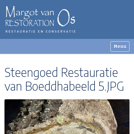
Zoek
Toggle n
Geavanceerd zoeken...
Steengoed Restauratie
van Boeddhabeeld 5.JPG