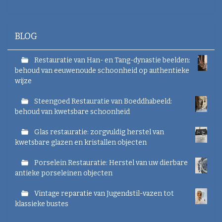
v
e
v
a
BLOG
n
d
e
Restauratie van Han- en Tang-dynastie beelden:
a
behoud van eeuwenoude schoonheid op authentieke
f
wijze
b
e
Steengoed Restauratie van Boeddhabeeld:
e
behoud van kwetsbare schoonheid
l
d
i
Glas restauratie: zorgvuldig herstel van
n
kwetsbare glazen en kristallen objecten
g
.
Porselein Restauratie: Herstel van uw dierbare
.
antieke porseleinen objecten
.
Vintage reparatie van Jugendstil-vazen tot
klassieke bustes