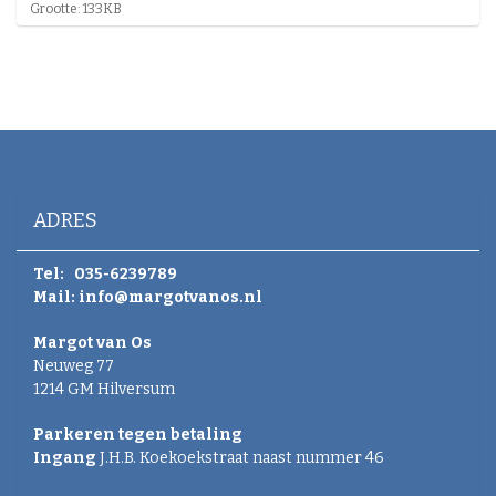
K
Grootte: 133KB
l
i
k
v
o
o
r
d
e
v
ADRES
o
l
l
Tel:
035-6239789
e
Mail:
info@margotvanos.nl
d
i
Margot van Os
g
Neuweg 77
e
w
1214 GM Hilversum
e
e
Parkeren tegen betaling
r
Ingang
J.H.B. Koekoekstraat naast nummer 46
g
a