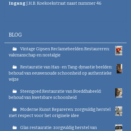
r
Ingang
J.H.B. Koekoekstraat naast nummer 46
g
a
v
e
v
a
BLOG
n
d
e
Vintage Gipsen Reclamebeelden Restaureren:
a
vakmanschap en nostalgie
f
b
Restauratie van Han- en Tang-dynastie beelden:
e
behoud van eeuwenoude schoonheid op authentieke
e
wijze
l
d
i
Steengoed Restauratie van Boeddhabeeld:
n
behoud van kwetsbare schoonheid
g
.
Moderne Kunst Repareren: zorgvuldig herstel
.
met respect voor het originele idee
.
Glas restauratie: zorgvuldig herstel van