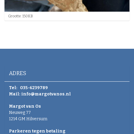
K
Grootte: 150KB
l
i
k
v
o
o
r
d
e
v
ADRES
o
l
l
Tel:
035-6239789
e
Mail:
info@margotvanos.nl
d
i
Margot van Os
g
Neuweg 77
e
w
1214 GM Hilversum
e
e
Parkeren tegen betaling