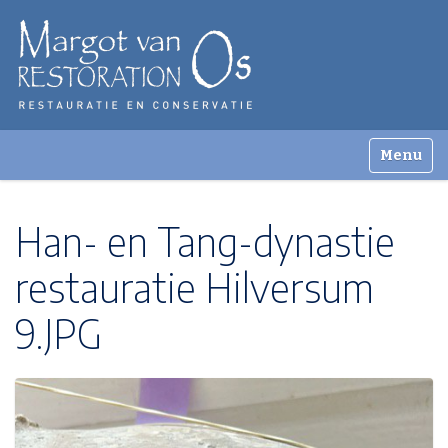
Zoek
Toggle n
Geavanceerd zoeken...
Han- en Tang-dynastie
restauratie Hilversum
9.JPG